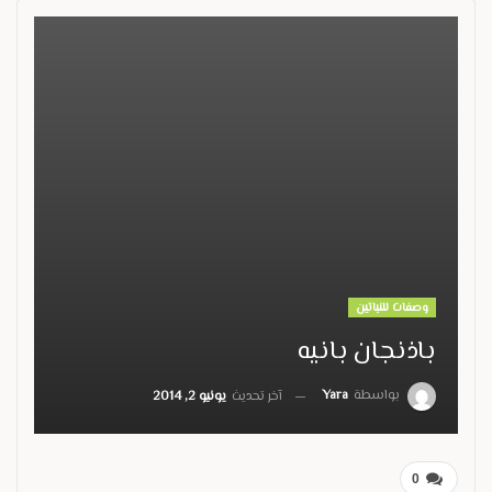
وصفات للنباتين
باذنجان بانيه
بواسطة
Yara
آخر تحديث
يونيو 2, 2014
0