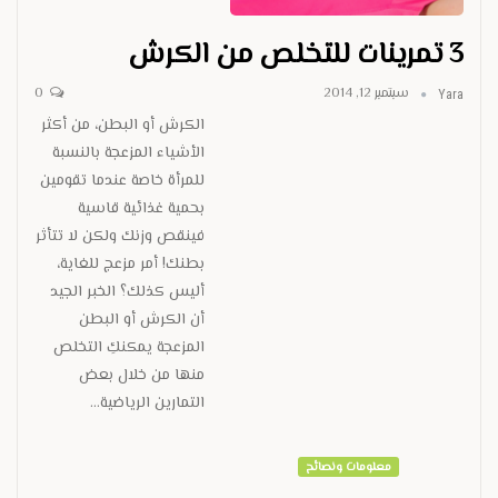
3 تمرينات للتخلص من الكرش
سبتمبر 12, 2014
0
Yara
الكرش أو البطن، من أكثر
الأشياء المزعجة بالنسبة
للمرأة خاصة عندما تقومين
بحمية غذائية قاسية
فينقص وزنك ولكن لا تتأثر
بطنك! أمر مزعج للغاية،
أليس كذلك؟ الخبر الجيد
أن الكرش أو البطن
المزعجة يمكنكِ التخلص
منها من خلال بعض
التمارين الرياضية…
معلومات ونصائح