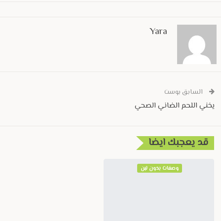
Yara
السابق بوست
يخني اللحم الضاني الصحي
قد يعجبك ايضا
وصفات بدون لبن