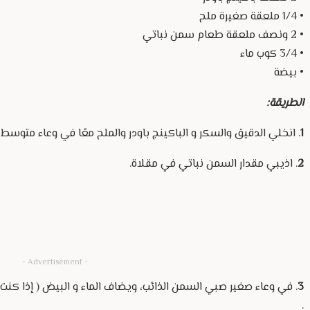
• 1/4 ملعقة صغيرة ملح
• 2 ونصف ملعقة طعام سمن نباتي
• 3/4 كوب ماء
• بيضة
الطريقة:
1
. انخلي الدقيق والسكر و الباكينج باودر والملح معًا في وعاء متوسط .
2
. اذيبي مقدار السمن نباتي في مقلاة.
- Advertisement -
3
. في وعاء صغير صبي السمن الذائب، ويضاف الماء و البيض ( إذا كنت
.