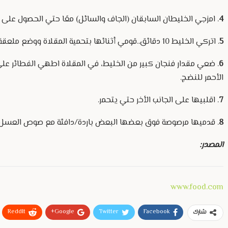
4
. امزجي الخليطان السابقان (الجاف والسائل) معًا حتي الحصول على
5
. اتركي الخليط 10 دقائق..قومي أثنائها بتحمية المقلاة ووضع ملعقة زيت نباتي.
6
. ضعي مقدار فنجان كبير من الخليط، في المقلاة اطهي الفطائر ع
الأحمر للنضج.
7
. اقلبيها على الجانب الأخر حتي يتحمر.
8
. قدميها مرصوصة فوق بعضها البعض باردة/دافئة مع صوص العسل أو 
المصدر:
www.food.com
ReddIt
Google+
Twitter
Facebook
شارك