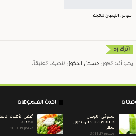
صوص الليمون للكيك
اترك رد
يجب أنت تكون
مسجل الدخول
لتضيف تعليقاً.
صفات
احدث الفيديوهات
سموثي الليمون
أفضل الأكلات الرمضا
والنعناع والريحان- بدون
الصحية
سكر
سبتمبر 19, 2019
ديسمبر 17, 2014