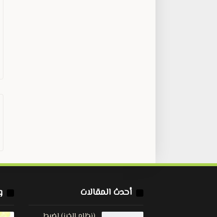
أحدث المقالات
و
(نظام الخبز) لضبط