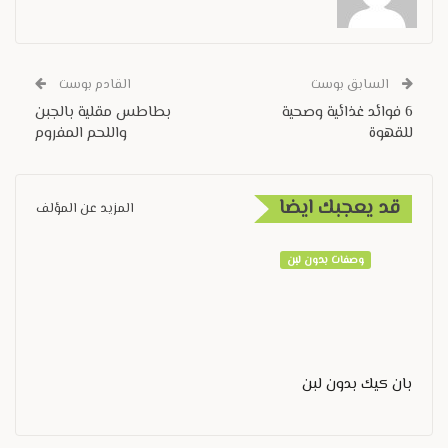
السابق بوست
القادم بوست
6 فوائد غذائية وصحية
بطاطس مقلية بالجبن
للقهوة
واللحم المفروم
قد يعجبك ايضا
المزيد عن المؤلف
وصفات بدون لبن
بان كيك بدون لبن