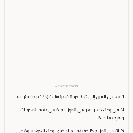
- Advertisement -
1
. سخني الفرن إلى 350 درجة فهرنهايت (175 درجة مئوية).
2
. في وعاء كبير، اهرسي الموز. ثم ضعي بقية المكونات
وامزجيها جيدًا.
3
. اتركي المزيج 15 دقيقة ثم احضري وعاء الكوكيز وضعي