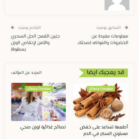
السابق بوست
القادم بوست
معلومات مفيدة عن
جنين القمح: الحل السحري
الخضروات والفواكه لصحتك
والآمن لإنقاص الوزن
بسهولة
قد يعجبك ايضا
المزيد عن المؤلف
معلومات ونصائح
معلومات ونصائح
أطعمة تساعد على خفض
نصائح غذائية لوزن صحي
مستوي السكر في الدم