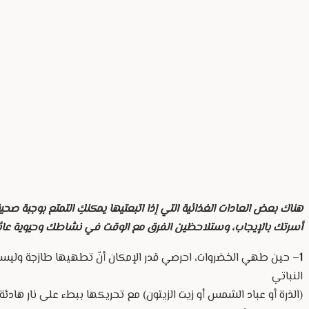
هناك بعض العادات الغذائية التي إذا اتبعتيها يمكنكِ التمتع بوجبة ص
أسرتك بالإيجاب، وستلاحظين الفرق مع الوقت في نشاطك وحيوية عائ
1
– حين طهي الخضروات، احرصي قدر الإمكان أنّ تطهيها طازجة وليست 
النباتي
(الذرة أو عباد الشمس أو زيت الزيتون) مع تحريكها ببطء على نار هادئ