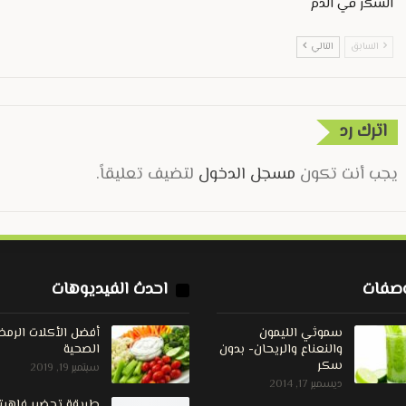
السكر في الدم
السابق
التالي
اترك رد
يجب أنت تكون
مسجل الدخول
لتضيف تعليقاً.
صفات
احدث الفيديوهات
سموثي الليمون
أفضل الأكلات الرمضا
والنعناع والريحان- بدون
الصحية
سكر
سبتمبر 19, 2019
ديسمبر 17, 2014
طريقة تحضير فاهيتا