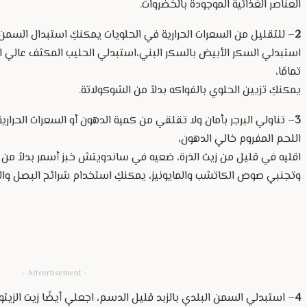
العناصر الغذائية الموجودة بالخضروات.
2
– للتقليل من السعرات الحرارية في الحلويات يمكنكِ استبدال السمن ب
استبدلي السكر الأبيض بالسكر البني،استبدلي الحليب المكثف عالي 
تمامًا،
يمكنكِ تزيين الحلوي بالفواكه بدلاً من الشوكولاتة.
3
– تناولي البرجر بأمان ولا تقلقي من كمية الدهون أو السعرات الحرار
اللحم المفروم خالي الدهون،
اقليه في قليل من زيت الذرة، ضعيه في ساندويتش خبز أسمر بدلاً من ا
وتجنبي صوص الكاتشب والمايونيز، يمكنكِ استخدام شرائح البصل 
- Advertisement -
4
– استبدلي السمن البلدي بالزبد قليل الدسم، اجعلي أيضًا زيت الزي