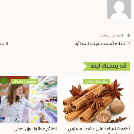
السابق بوست
7 أخطاء تُفسد حميتك الغذائية
8 تمارين تساعدك على حرق 1000 سعر حراري يوميًا
قد يعجبك ايضا
معلومات ونصائح
معلومات ونصائح
أطعمة تساعد على خفض مستوي
نصائح غذائية لوزن صحي