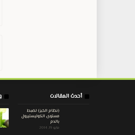
أحدث المقالات
و
(نظام الخبز) لضبط
مستوى الكوليستيرول
بالدم
مايو 19, 2014