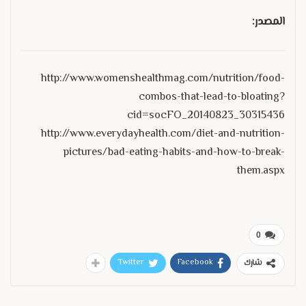
المصدر:
http://www.womenshealthmag.com/nutrition/food-
combos-that-lead-to-bloating?
cid=socFO_20140823_30315436
http://www.everydayhealth.com/diet-and-nutrition-
pictures/bad-eating-habits-and-how-to-break-
them.aspx
0
Twitter
Facebook
شارك